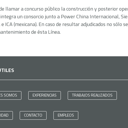
 de llamar a concurso público la construcción y posterior op
integra un consorcio junto a Power China Internacional, Si
e ICA (mexicana). En caso de resultar adjudicados no sólo s
antenimiento de ésta Línea.
ÚTILES
ES SOMOS
EXPERIENCIAS
TRABAJOS REALIZADOS
RIDAD
CONTACTO
EMPLEOS